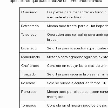
operaciones que puede realizar un torno
encontramos:
Cilindrado
Las piezas para mecanizar en torno 
mediante el cilindrado.
Refrentado
Mecanizado frontal para
quitar imperf
Taladrado
Operación que se realiza para
abrir a
broca.
Escariado
Se utiliza para
acabados superficiales
Mandrinado
Método para
agrandar agujeros
exist
Chaflanado
Consiste en r
ebajar las aristas
de un ma
Tronzado
Se utiliza para
separar la pieza
termina
Roscado
Solo se puede ejecutar en
tornos CN
Ranurado
Mecanizado por el que se hacen
ranur
mortajado.
Torneado
Consiste en el mecanizado de piezas