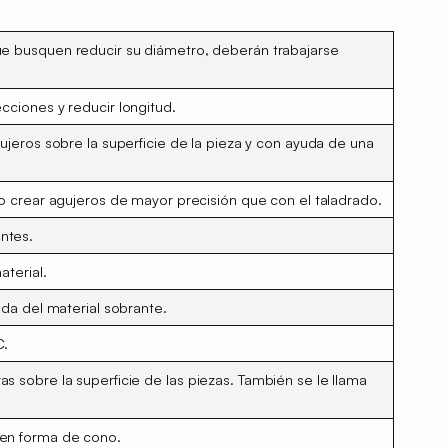
que busquen
reducir su diámetro,
deberán trabajarse
ecciones
y reducir longitud.
gujeros
sobre la superficie de la pieza y con ayuda de una
o crear agujeros de mayor precisión que con el taladrado.
entes.
terial.
da del material sobrante.
C.
as sobre la superficie
de las piezas. También se le llama
 en
forma de cono.